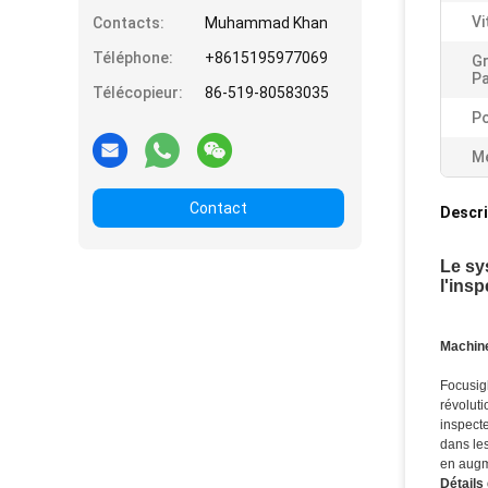
Vi
Contacts:
Muhammad Khan
Téléphone:
+8615195977069
G
Pa
Télécopieur:
86-519-80583035
Po
Me
Contact
Descri
Le sy
l'insp
Machine
Focusig
révoluti
inspect
dans le
en augme
Détails 