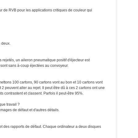
ur de RVB pour les applications critiques de couleur qui
s deux.
 rejetés, un aileron pneumatique positif d'éjecteur est
s sont sans à-coup éjectées au convoyeur.
ettons 100 cartons, 90 cartons vont au bon et 10 cartons vont
2 peuvent aller au rejet. Il peut être dû à ces 2 cartons ont une
s contrastent et classent. Parfois il peut-être 95%.
ue travail ?
images de défaut et d'autres détails.
t des rapports de défaut. Chaque ordinateur a deux disques