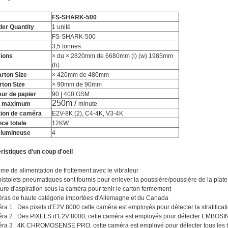
FS-SHARK-500
der Quantity
1 unité
FS-SHARK-500
3,5 tonnes
ions
× du × 2820mm de 6680mm (l) (w) 1985mm
(h)
rton Size
× 420mm de 480mm
rton Size
× 90mm de 90mm
ur de papier
90 | 400 GSM
250m /
e maximum
minute
tion de caméra
E2V-8K (2), C4-4K, V3-4K
ce totale
12KW
 lumineuse
4
ristiques d'un coup d'oeil
me de alimentation de frottement avec le vibrateur
istolets pneumatiques sont fournis pour enlever la poussière/poussière de la plat
ure d'aspiration sous la caméra pour tenir le carton fermement
ras de haute catégorie importées d'Allemagne et du Canada
a 1 : Des pixels d'E2V 8000 cette caméra est employés pour détecter la stratificat
ra 2 : Des PIXELS d'E2V 8000, cette caméra est employés pour détecter EMBO
a 3 : 4K CHROMOSENSE PRO, cette caméra est employé pour détecter tous les type