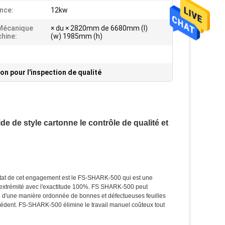
nce:
12kw
 Mécanique
× du × 2820mm de 6680mm (l)
hine:
(w) 1985mm (h)
on pour l'inspection de qualité
de de style cartonne le contrôle de qualité et
ultat de cet engagement est le FS-SHARK-500 qui est une
 d'extrémité avec l'exactitude 100%. FS SHARK-500 peut
re d'une manière ordonnée de bonnes et défectueuses feuilles
écédent. FS-SHARK-500 élimine le travail manuel coûteux tout