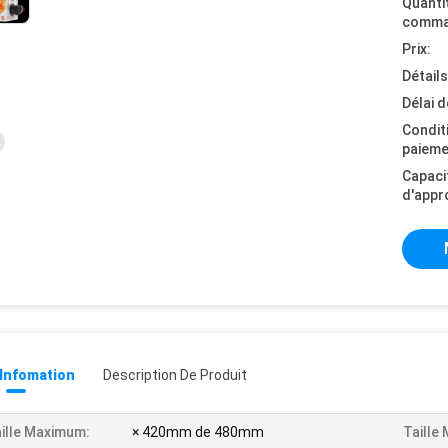
Quanti
comma
Prix:
Détail
Délai d
Condit
paieme
Capaci
d'appr
 Infomation
Description De Produit
ille Maximum:
× 420mm de 480mm
Taille