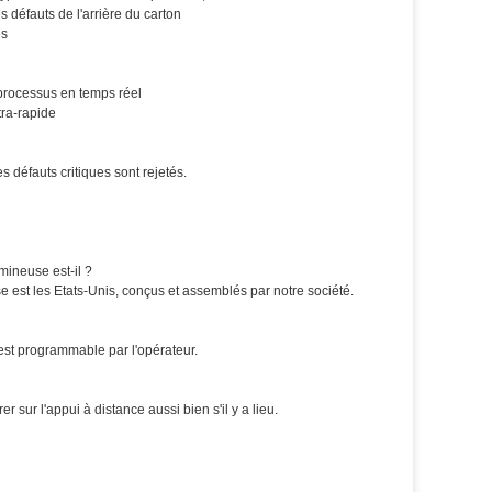
 défauts de l'arrière du carton
es
s processus en temps réel
tra-rapide
s défauts critiques sont rejetés.
mineuse est-il ?
 est les Etats-Unis, conçus et assemblés par notre société.
 est programmable par l'opérateur.
 sur l'appui à distance aussi bien s'il y a lieu.