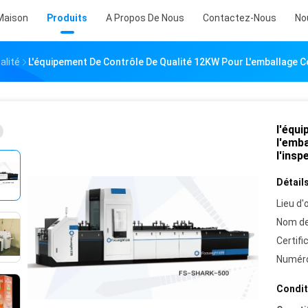
Maison
Produits
A Propos De Nous
Contactez-Nous
No
alité
L'équipement De Contrôle De Qualité 12KW Pour L'emballage Col
l'équ
l'emba
l'insp
Détails
Lieu d'o
Nom de
Certifi
Numéro
Condit