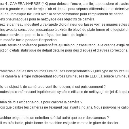
a 4 : CAMÉRA INVERSE (4K) pour détecter l'encre, la mite, la poussière et d'autres
me à grande vitesse de rejet d'air et de plat pour séparer différents bon et defectiv
eur automatique facultatif avec la servocommande pour l'empilement de carton
lets pneumatiques pour le nettoyage des objectifs de caméra
ez le panneau industriel ultra-rapide d'ordinateur qui laisse voir les images et le
ne avec la conception mécanique à extrémité élevé de plate-forme et le logiciel ul
erface conviviale permet la configuration facile du logiciel
d modèle facile pendant l'inspection
rents seuils de tolérance peuvent être ajustés pour s'assurer que le client a exigé de
ction d'états statistique de défaut détaillé pour des disques et d'autres corrections.
 caméras a-t-elles des sources lumineuses indépendantes ? Quel type de source lu
te la caméra a le type indépendant sources lumineuses de LED. La source lumineuse
-ils les objectifs de caméra doivent-ils nettoyer, si oui puis comment ?
 toutes les caméras sont équipées de système efficace de nettoyage de jet d'air qui
bien de fois exigeons-nous pour calibrer la caméra ?
fois que calibré les caméras ne l'exigent pas avant cinq ans. Nous pouvons le calibrer
achine exige-t-elle un entretien spécial autre que pour des caméras ?
 il est très facile, plate-forme de machine est juste comme le gluer de dossier.