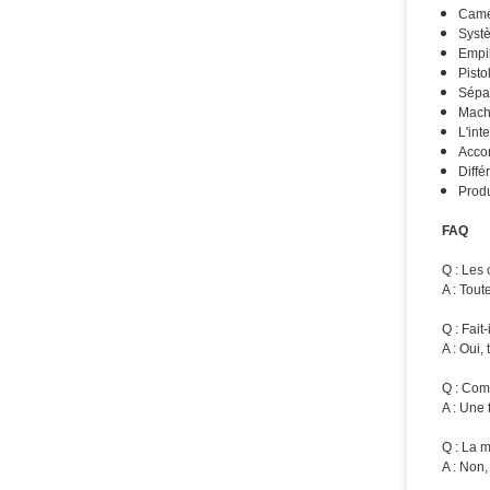
Camér
Systè
Empil
Pisto
Sépar
Machi
L'int
Accor
Diffé
Produ
FAQ
Q : Les
A : Tou
Q : Fait
A : Oui,
Q : Com
A : Une 
Q : La m
A : Non,