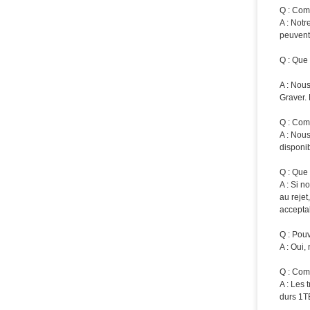
Q : Com
A : Notr
peuvent 
Q : Que 
A : Nous
Graver.
Q : Com
A : Nous
disponi
Q : Que 
A : Si 
au rejet
acceptab
Q : Pou
A : Oui,
Q : Com
A : Les
durs 1T