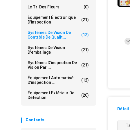
Le Tri Des Fleurs
(0)
Équipement Électronique
(21)
D'inspection
Systèmes De Vision De
(13)
Contrôle De Qualit...
Systèmes De Vision
(21)
D'emballage
Systèmes D'inspection De
(21)
Vision Par ...
Équipement Automatisé
(12)
D'inspection ...
Équipement Extérieur De
(20)
Détection
Détail
Contacts
Ta