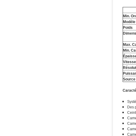
Min. Or
Modèle
Poids
Dimens
Max. Ca
Min. Ca
Épaisse
Vitess
Résolu
Puissan
Source
Caracté
Systè
Des p
Ceint
Camé
Camér
Camé
Camér