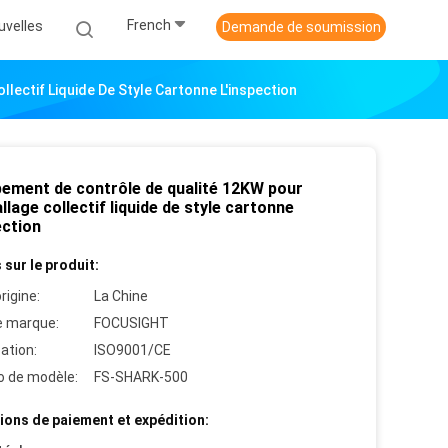
French
uvelles
Demande de soumission
lectif Liquide De Style Cartonne L'inspection
ipement de contrôle de qualité 12KW pour
llage collectif liquide de style cartonne
ection
 sur le produit:
rigine:
La Chine
 marque:
FOCUSIGHT
cation:
ISO9001/CE
 de modèle:
FS-SHARK-500
ions de paiement et expédition: