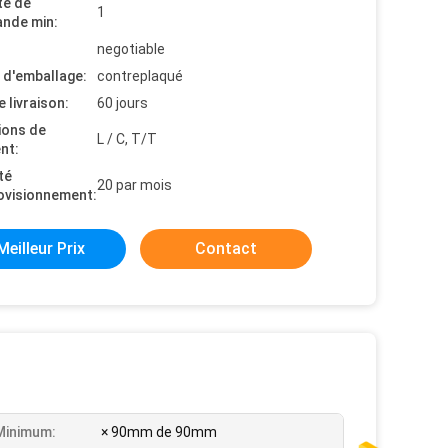
té de
1
nde min:
negotiable
s d'emballage:
contreplaqué
e livraison:
60 jours
ions de
L / C, T/T
nt:
té
20 par mois
ovisionnement:
Meilleur Prix
Contact
 Minimum:
× 90mm de 90mm