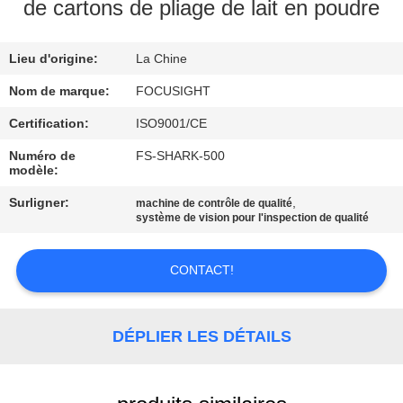
de cartons de pliage de lait en poudre
CONTRÔLE
Lieu d'origine:
La Chine
DE
QUALITÉ
Nom de marque:
FOCUSIGHT
Certification:
ISO9001/CE
CONTACTEZ-
Numéro de
FS-SHARK-500
modèle:
NOUS
Surligner:
,
machine de contrôle de qualité
système de vision pour l'inspection de qualité
NOUVELLES
CONTACT!
DEMANDEZ
UNE
DÉPLIER LES DÉTAILS
CITATION