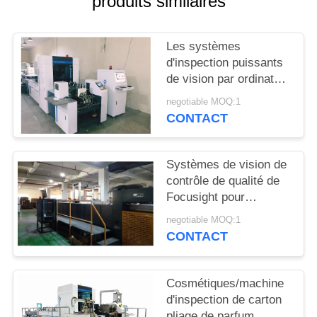
produits similaires
PLAN
DU
Les systèmes
SITE
d'inspection puissants
de vision par ordinateur
PRIVACY
pour l'enveloppe/agrafe
negotiable MOQ:1
dénomment des
POLICY
CONTACT
cartons d'emballage
Systèmes de vision de
contrôle de qualité de
Focusight pour
l'inspection ondulée de
negotiable MOQ:1
boîtes de grand pliage
CONTACT
Cosmétiques/machine
d'inspection de carton
pliage de parfum,