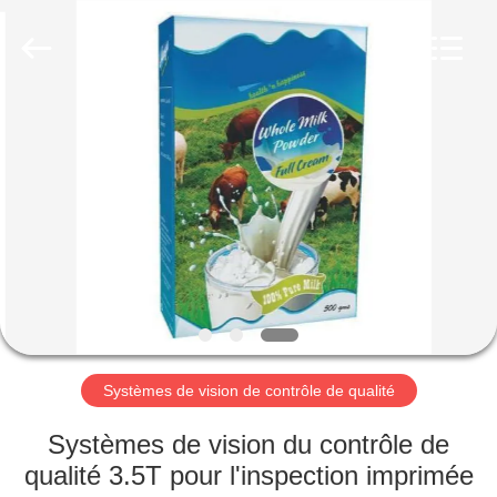
2026
Focusight
Technology
Co.,Ltd.
All
Rights
Reserved.
MAISON
PRODUITS
A
PROPOS
DE
NOUS
Systèmes de vision de contrôle de qualité
VISITE
Systèmes de vision du contrôle de
D'USINE
qualité 3.5T pour l'inspection imprimée