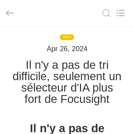
2026
Focusight
Technology
Co.,Ltd.
All
Rights
Reserved.
MAISON
NEWS
Apr 26, 2024
PRODUITS
Il n'y a pas de tri
A
difficile, seulement un
PROPOS
sélecteur d'IA plus
DE
fort de Focusight
NOUS
VISITE
Il n'y a pas de
D'USINE